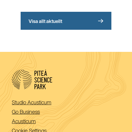
Visa allt aktuellt
(Öppnas
Studio Acusticum
i
(Öppnas
Go Business
ett
i
(Öppnas
Acusticum
nytt
ett
i
Cookie Settings