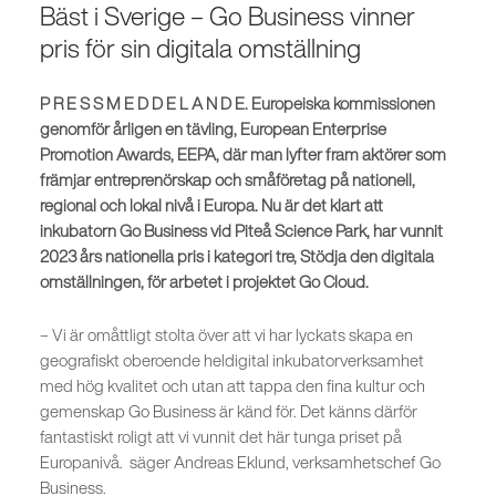
Bäst i Sverige – Go Business vinner
pris för sin digitala omställning
P R E S S M E D D E L A N D E. Europeiska kommissionen
genomför årligen en tävling, European Enterprise
Promotion Awards, EEPA, där man lyfter fram aktörer som
främjar entreprenörskap och småföretag på nationell,
regional och lokal nivå i Europa. Nu är det klart att
inkubatorn Go Business vid Piteå Science Park, har vunnit
2023 års nationella pris i kategori tre, Stödja den digitala
omställningen, för arbetet i projektet Go Cloud.
– Vi är omåttligt stolta över att vi har lyckats skapa en
geografiskt oberoende heldigital inkubatorverksamhet
med hög kvalitet och utan att tappa den fina kultur och
gemenskap Go Business är känd för. Det känns därför
fantastiskt roligt att vi vunnit det här tunga priset på
Europanivå. säger Andreas Eklund, verksamhetschef Go
Business.