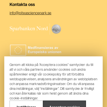
Kontakta oss
(Öppnas
info@piteasciencepark.se
i
ett
(Öppnas
nytt
i
fönster)
ett
nytt
fönster)
Genom att klicka på “Acceptera cookies” samtycker du till
att vi och våra partners använder cookies och andra
spårtekniker enligt vår cookiepolicy för att förbättra
webbupplevelsen, analysera användningen av webbplatsen
och anpassa marknadsföringsinsatser. Om du vill anpassa
dina inställningar, välj “Inställningar”. Ditt samtycke är frivilligt
och kan återkallas när som helst genom att ändra dina
cookie-inställningar.