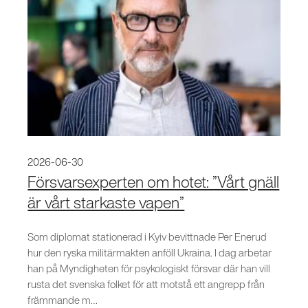
2026-06-30
Försvarsexperten om hotet: ”Vårt gnäll
är vårt starkaste vapen”
Som diplomat stationerad i Kyiv bevittnade Per Enerud
hur den ryska militärmakten anföll Ukraina. I dag arbetar
han på Myndigheten för psykologiskt försvar där han vill
rusta det svenska folket för att motstå ett angrepp från
främmande m…