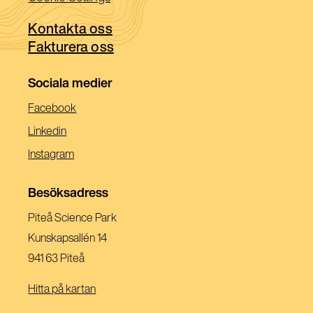
fönster)
nytt
ett
fönster)
Kontakta oss
nytt
Fakturera oss
fönster)
Sociala medier
(Öppnas
Facebook
I
(Öppnas
Linkedin
Ett
I
(Öppnas
Instagram
Nytt
Ett
I
Fönster)
Nytt
Ett
Besöksadress
Fönster)
Nytt
Piteå Science Park
Fönster)
Kunskapsallén 14
941 63 Piteå
Hitta på kartan