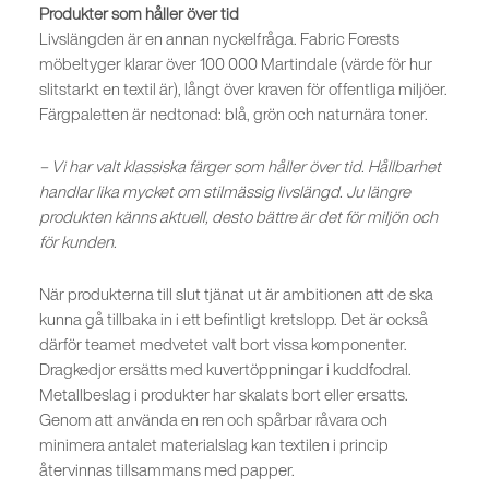
Produkter som håller över tid
Livslängden är en annan nyckelfråga. Fabric Forests
möbeltyger klarar över 100 000 Martindale (värde för hur
slitstarkt en textil är), långt över kraven för offentliga miljöer.
Färgpaletten är nedtonad: blå, grön och naturnära toner.
– Vi har valt klassiska färger som håller över tid. Hållbarhet
handlar lika mycket om stilmässig livslängd. Ju längre
produkten känns aktuell, desto bättre är det för miljön och
för kunden.
När produkterna till slut tjänat ut är ambitionen att de ska
kunna gå tillbaka in i ett befintligt kretslopp. Det är också
därför teamet medvetet valt bort vissa komponenter.
Dragkedjor ersätts med kuvertöppningar i kuddfodral.
Metallbeslag i produkter har skalats bort eller ersatts.
Genom att använda en ren och spårbar råvara och
minimera antalet materialslag kan textilen i princip
återvinnas tillsammans med papper.