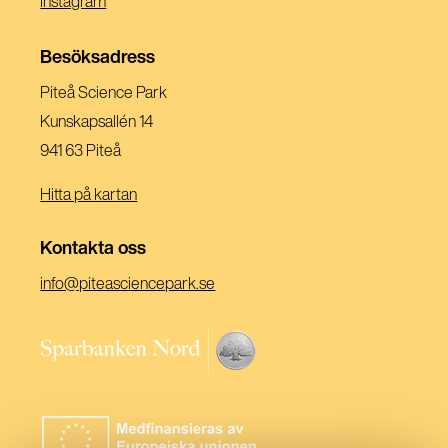
Instagram
Nytt
Ett
I
Fönster)
Nytt
Ett
Besöksadress
Fönster)
Nytt
Piteå Science Park
Fönster)
Kunskapsallén 14
941 63 Piteå
Hitta på kartan
Kontakta oss
(Öppnas
info@piteasciencepark.se
i
ett
(Öppnas
nytt
i
fönster)
ett
nytt
fönster)