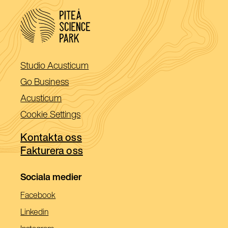
(Öppnas
Studio Acusticum
i
(Öppnas
Go Business
ett
i
(Öppnas
Acusticum
nytt
ett
i
Cookie Settings
fönster)
nytt
ett
fönster)
Kontakta oss
nytt
Fakturera oss
fönster)
Sociala medier
(Öppnas
Facebook
I
(Öppnas
Linkedin
Ett
I
(Öppnas