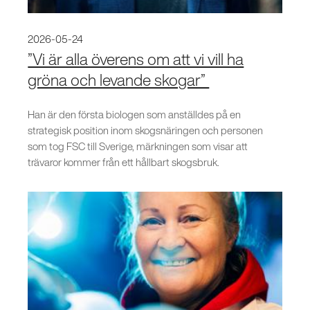
2026-05-24
”Vi är alla överens om att vi vill ha
gröna och levande skogar”
Han är den första biologen som anställdes på en
strategisk position inom skogsnäringen och personen
som tog FSC till Sverige, märkningen som visar att
trävaror kommer från ett hållbart skogsbruk.