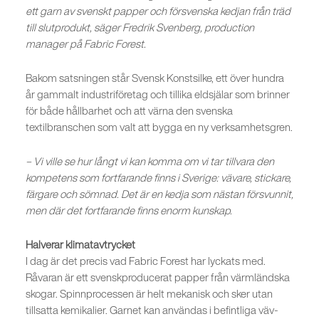
ett garn av svenskt papper och försvenska kedjan från träd
till slutprodukt, säger Fredrik Svenberg, production
manager på Fabric Forest.
Bakom satsningen står Svensk Konstsilke, ett över hundra
år gammalt industriföretag och tillika eldsjälar som brinner
för både hållbarhet och att värna den svenska
textilbranschen som valt att bygga en ny verksamhetsgren.
– Vi ville se hur långt vi kan komma om vi tar tillvara den
kompetens som fortfarande finns i Sverige: vävare, stickare,
färgare och sömnad. Det är en kedja som nästan försvunnit,
men där det fortfarande finns enorm kunskap.
Halverar klimatavtrycket
I dag är det precis vad Fabric Forest har lyckats med.
Råvaran är ett svenskproducerat papper från värmländska
skogar. Spinnprocessen är helt mekanisk och sker utan
tillsatta kemikalier. Garnet kan användas i befintliga väv-