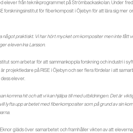
ed elever från teknikprogrammet på Strömbackaskolan. Under fred
 forskningsinstitut för fiberkomposit i Öjebyn för att lära sig mer 
göra något praktiskt. Vi har hört mycket om kompositer men inte fått
äger eleven Ina Larsson.
stitut som arbetar för att sammankoppla forskning och industri i syft
d är projektledare på RISE i Öjebyn och ser flera fördelar i att sam
dess elever.
kan komma hit och att vi kan hjälpa till med utbildningen. Det är viktig
 vill lyfta upp arbetet med fiberkompositer som på grund av sin k
garna.
 Eknor gläds över samarbetet och framhåller vikten av att elevern