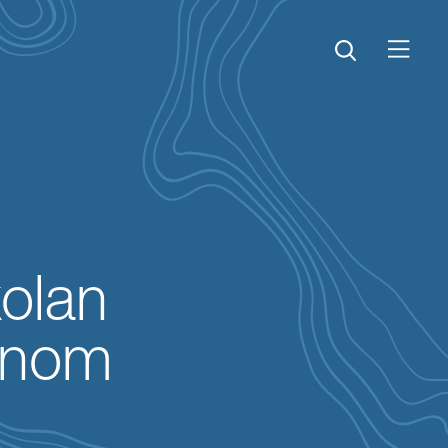
Öppna menyn
Öppna sök
olan
 inom