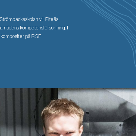
römbackaskolan vill Piteås
ramtidens kompetensförsörjning. I
erkompositer på RISE