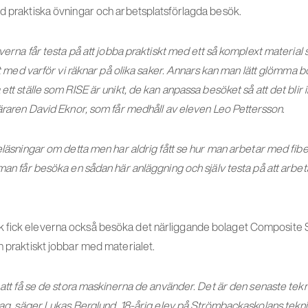
ed praktiska övningar och arbetsplatsförlagda besök.
leverna får testa på att jobba praktiskt med ett så komplext materia
ftet med varför vi räknar på olika saker. Annars kan man lätt glömma
 ett ställe som RISE är unikt, de kan anpassa besöket så att det blir 
läraren David Eknor, som får medhåll av eleven Leo Pettersson
.
reläsningar om detta men har aldrig fått se hur man arbetar med fib
 man får besöka en sådan här anläggning och själv testa på att arbe
 fick eleverna också besöka det närliggande bolaget Composite S
n praktiskt jobbar med materialet.
t att få se de stora maskinerna de använder. Det är den senaste tek
retag, säger Lukas Berglund, 18-årig elev på Strömbackaskolans tek