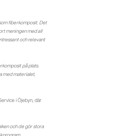
l som fiberkomposit. Det
 bort meningen med all
intressant och relevant
erkomposit på plats.
ta med materialet,
ervice i Öjebyn, där
niken och de gör stora
nikprogram.