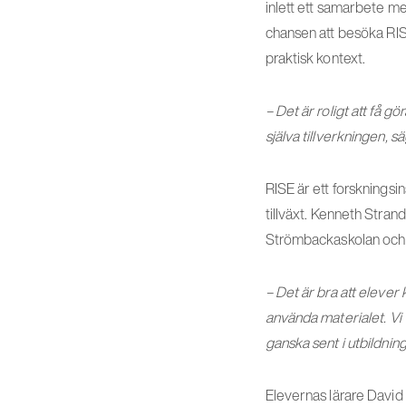
inlett ett samarbete m
chansen att besöka RISE
praktisk kontext.
– Det är roligt att få 
själva tillverkningen, s
RISE är ett forskningsin
tillväxt. Kenneth Stran
Strömbackaskolan och 
– Det är bra att elever 
använda materialet. Vi
ganska sent i utbildnin
Elevernas lärare David