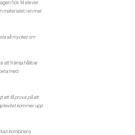
agen fick 14 elever
om materialet i en mer
 veta så mycket om
e att främja hållbar
arbeta med
t att få prova på att
omplexitet kommer upp
a kan kombinera