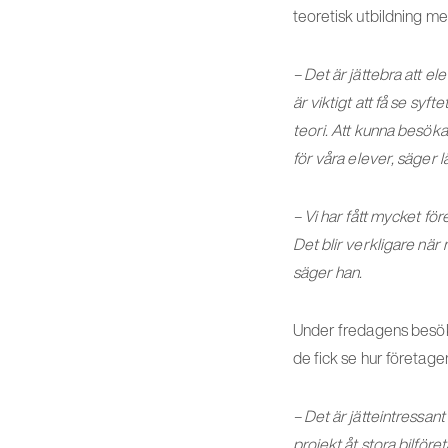
teoretisk utbildning m
– Det är jättebra att e
är viktigt att få se sy
teori. Att kunna besöka
för våra elever, säger 
– Vi har fått mycket fö
Det blir verkligare när
säger han.
Under fredagens besök
de fick se hur företage
– Det är jätteintressan
projekt åt stora bilfö