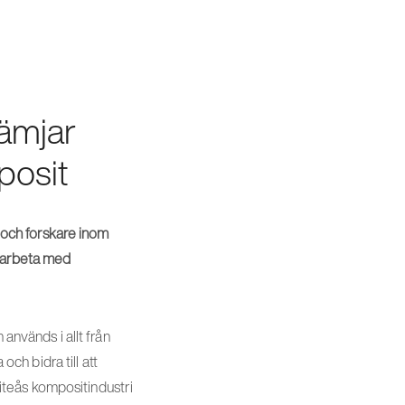
ämjar
posit
och forskare inom
t arbeta med
används i allt från
och bidra till att
teås kompositindustri