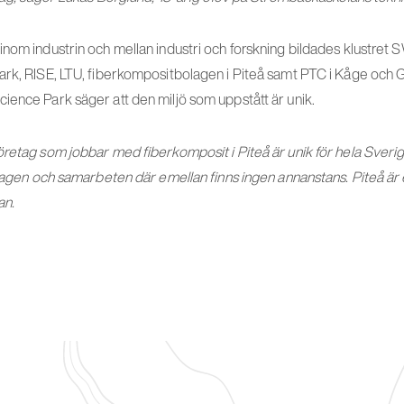
inom industrin och mellan industri och forskning bildades klustret
ark, RISE, LTU, fiberkompositbolagen i Piteå samt PTC i Kåge och G
ience Park säger att den miljö som uppstått är unik.
öretag som jobbar med fiberkomposit i Piteå är unik för hela Sveri
etagen och samarbeten där emellan finns ingen annanstans. Piteå är
an.