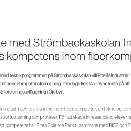
e med Strömbackaskolan fr
ns kompetens inom fiberkom
ed teknikprogrammet på Strömbackaskolan vill Piteås industrier 
mtidens kompetensförsörjning. I fredags fick 14 elever testa på at
E forskningsanläggning i Öjebyn.
in industri och sin forskning inom fiberkompositer, en teknologi som 
ill sportutrustning och proteser. För att skapa intresse bland eleverna 
strikompetens har Piteå Science Park tillsammans med RISE och Pi