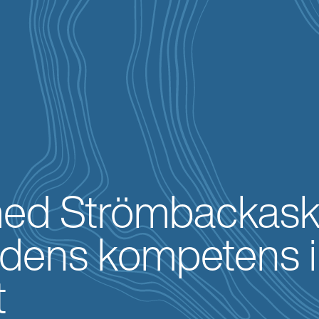
ed Strömbackask
tidens kompetens
t